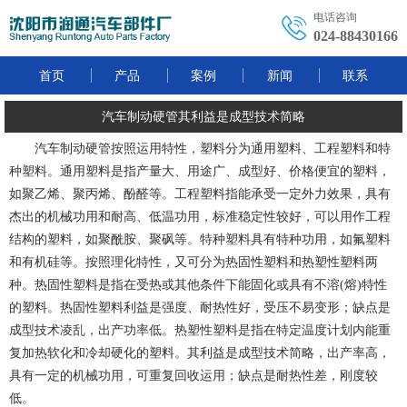
电话咨询
024-88430166
首页
产品
案例
新闻
联系
汽车制动硬管其利益是成型技术简略
汽车制动硬管按照运用特性，塑料分为通用塑料、工程塑料和特
种塑料。通用塑料是指产量大、用途广、成型好、价格便宜的塑料，
如聚乙烯、聚丙烯、酚醛等。工程塑料指能承受一定外力效果，具有
杰出的机械功用和耐高、低温功用，标准稳定性较好，可以用作工程
结构的塑料，如聚酰胺、聚砜等。特种塑料具有特种功用，如氟塑料
和有机硅等。按照理化特性，又可分为热固性塑料和热塑性塑料两
种。热固性塑料是指在受热或其他条件下能固化或具有不溶(熔)特性
的塑料。热固性塑料利益是强度、耐热性好，受压不易变形；缺点是
成型技术凌乱，出产功率低。热塑性塑料是指在特定温度计划内能重
复加热软化和冷却硬化的塑料。其利益是成型技术简略，出产率高，
具有一定的机械功用，可重复回收运用；缺点是耐热性差，刚度较
低。