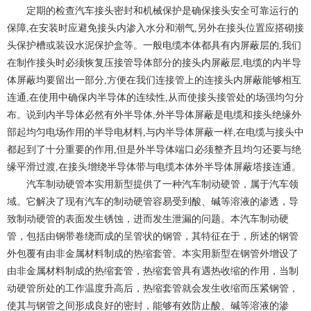
定期的检查汽车接头密封和机械保护是确保接头安全可靠运行的
保障,在安装时应避免接头内渗入水分和潮气,另外在接头位置应搭砌接
头保护槽或装设水泥保护盒等。一般电缆本体都具有内屏蔽层的,我们
在制作接头时必须恢复压接管导体部分的接头内屏蔽层,电缆的内半导
体屏蔽均要留出一部分,方便在我们连接管上的连接头内屏蔽能够相互
连通,在使用中确保内半导体的连续性,从而使接头接管处的场强均匀分
布。说到内半导体必然有外半导体,外半导体屏蔽是电缆和接头绝缘外
部起均匀电场作用的半导电材料,与内半导体屏蔽一样,在电缆与接头中
都起到了十分重要的作用,但是外半导体端口必须整齐且均匀还要与绝
缘平滑过渡,在接头增绕半导体带与电缆本体外半导体屏蔽塔接连通。
汽车制动硬管本实用新型提供了一种汽车制动硬管，属于汽车领
域。它解决了现有汽车的制动硬管容易受到酸、碱等溶液的渗透，导
致制动硬管的表面发生锈蚀，进而发生泄漏的问题。本汽车制动硬
管，包括由钢带卷绕而成的呈管状的钢管，其特征在于，所述的钢管
外包覆有由非金属材料制成的热缩套管。本实用新型在钢管外增设了
由非金属材料制成的热缩套管，热缩套管具有遇热收缩的作用，当制
动硬管所处的工作温度升高后，热缩套管就会发生收缩而压紧钢管，
使其与钢管之间形成良好的密封，能够有效防止酸、碱等溶液的渗